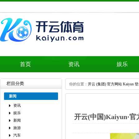
首页
资讯
娱乐
栏目分类
你的位置：
开云(集团)官方网站Kaiyun
新闻
资讯
娱乐
开云(中国)Kaiyun
新闻
旅游
汽车