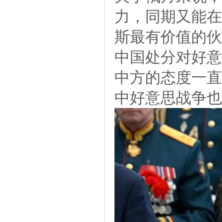
力，同期又能在
斯最有价值的伙
中国处分对好意
中方的态度一直
中好意思战争也