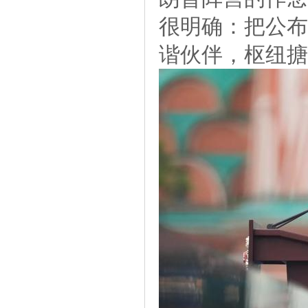
很明确：把公布
谐伙伴，枢纽搪