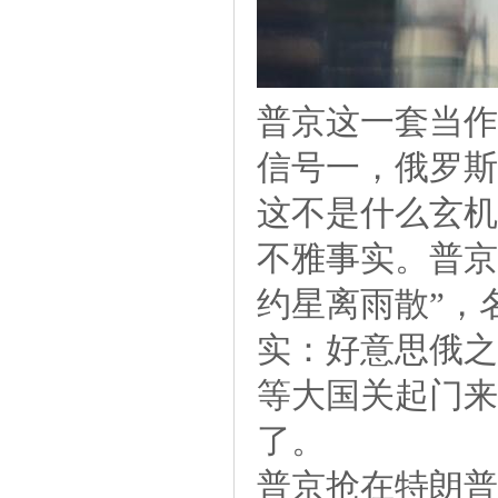
普京这一套当作
信号一，俄罗斯
这不是什么玄机
不雅事实。普京
约星离雨散”，
实：好意思俄之
等大国关起门来
了。
普京抢在特朗普