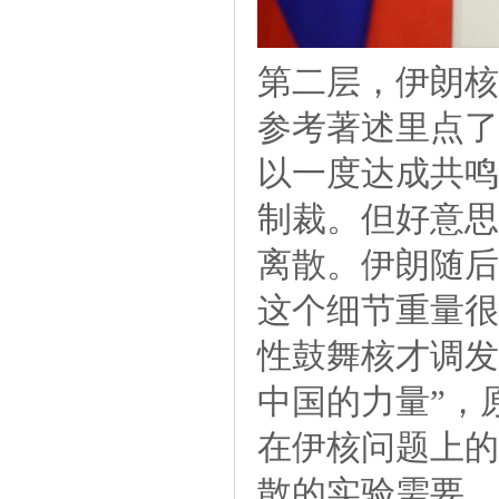
第二层，伊朗核
参考著述里点了
以一度达成共鸣
制裁。但好意思
离散。伊朗随后
这个细节重量很
性鼓舞核才调发
中国的力量”，
在伊核问题上的
散的实验需要。