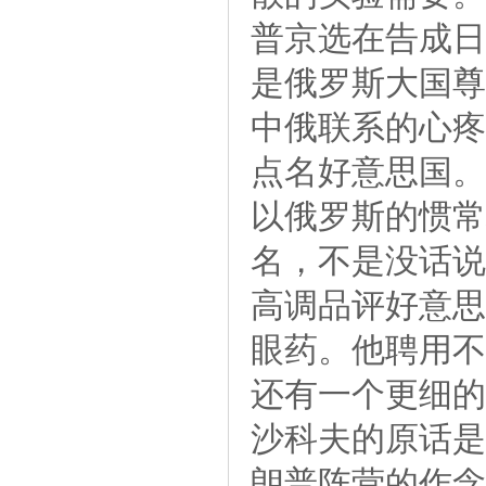
普京选在告成日
是俄罗斯大国尊
中俄联系的心疼
点名好意思国。
以俄罗斯的惯常
名，不是没话说
高调品评好意思
眼药。他聘用不
还有一个更细的
沙科夫的原话是
朗普阵营的作念