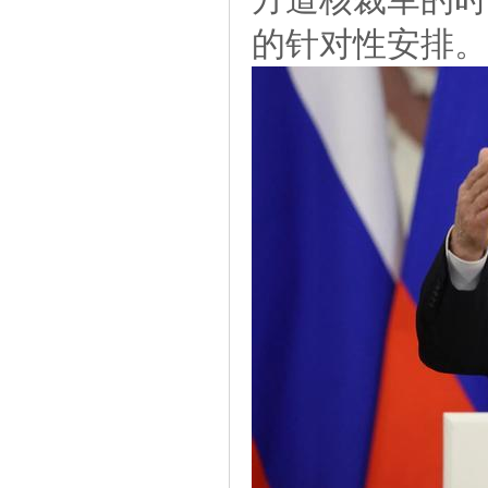
的针对性安排。