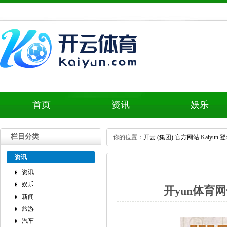
首页
资讯
娱乐
栏目分类
你的位置：
开云(集团)官方网站Kaiyun
资讯
资讯
娱乐
开yun体育
新闻
旅游
汽车