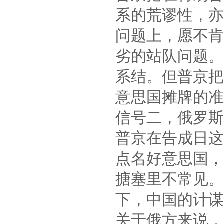
系的荒谬性，亦
问题上，愿不肯
劣的站队问题。
系结。但普京把
意思国摊牌的准
信号二，俄罗斯
普京在告成日这
点名好意思国，
搪塞里不常见。
下，中国的计谋
关于俄方来说，