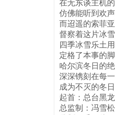
在无东谈主机的
仿佛能听到欢声
而迢遥的索菲
督察着这片冰雪
四季冰雪乐土用
定格了本事的脚
哈尔滨冬日的绝
深深镌刻在每一
成为不灭的冬日
起首：总台黑龙
总监制：冯雪松