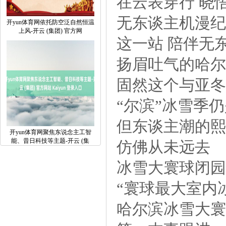
在云表穿行晓
无东谈主机漫纪
开yun体育网依托防空泛自然恒温
上风-开云(集团)官方网
这一站陪伴无
扬眉吐气的哈尔
固然这个与亚冬
“尔滨”冰雪季
但东谈主潮的熙
开yun体育网聚焦东说念主工智
能、昔日科技等主题-开云(集
仿佛从未远去
冰雪大寰球闭园
“寰球最大室内
哈尔滨冰雪大寰