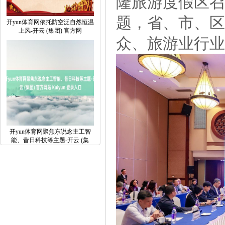
隆旅游度假区召
题，省、市、区
开yun体育网依托防空泛自然恒温
上风-开云(集团)官方网
众、旅游业行业
开yun体育网聚焦东说念主工智
能、昔日科技等主题-开云(集