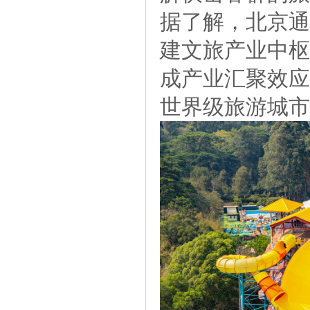
据了解，北京通
建文旅产业中枢
成产业汇聚效应
世界级旅游城市