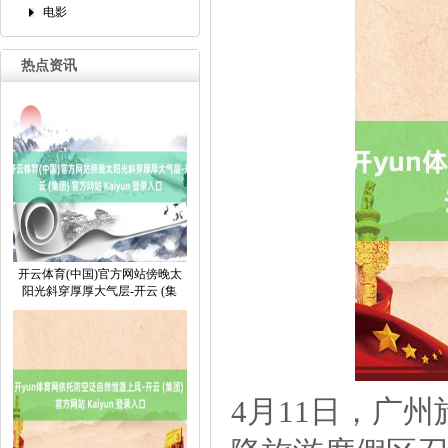
电影
热点资讯
开云体育(中国)官方网站傍晚太
阳光斜穿厚厚大气层-开云(集
4月11日，广