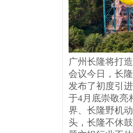
广州长隆将打造
会议今日，长隆
发布了初度引进
于4月底崇敬亮
界、长隆野机动
头，长隆不休鼓