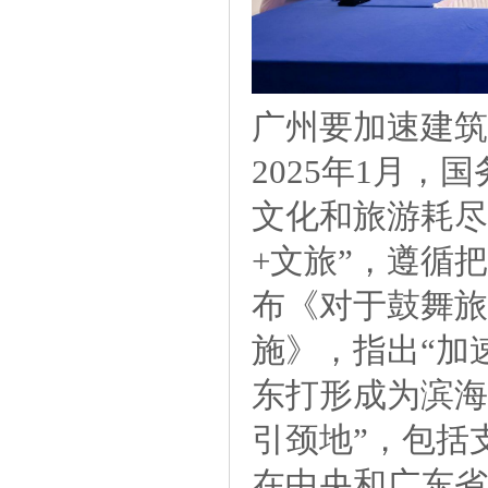
广州要加速建筑
2025年1月
文化和旅游耗尽
+文旅”，遵循
布《对于鼓舞旅
施》，指出“加
东打形成为滨海
引颈地”，包括
在中央和广东省