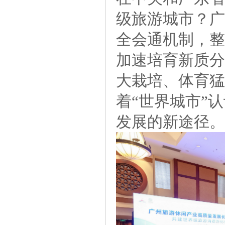
级旅游城市？广
全会通机制，整
加速培育新质分
大栽培、体育猛
着“世界城市”
发展的新途径。