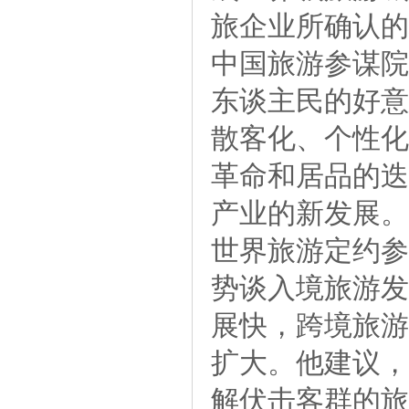
旅企业所确认的
中国旅游参谋院
东谈主民的好意
散客化、个性化
革命和居品的迭
产业的新发展。
世界旅游定约参
势谈入境旅游发
展快，跨境旅游
扩大。他建议，
解伏击客群的旅