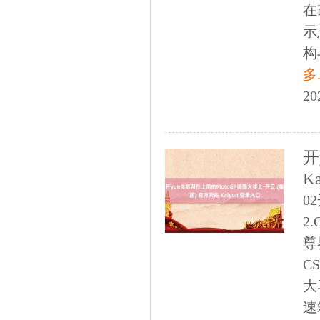
在
示
构
多.
20
开
K
0
2
尊
C
大
速