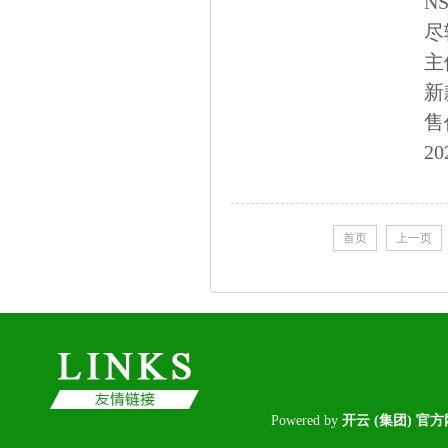
N
尽
主
新
售
20
首页
上一页
Poweredby
开云(集团)官方