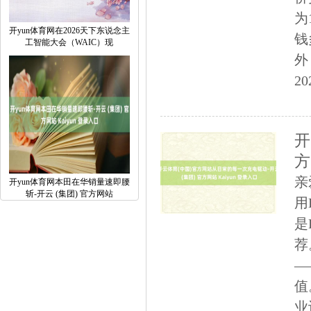
为
开yun体育网在2026天下东说念主
钱
工智能大会（WAIC）现
外
20
开
方
亲
开yun体育网本田在华销量速即腰
斩-开云(集团)官方网站
用
是
荐
—
值
业