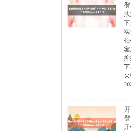
登
法
下
实
拍
寥
抑
下
欠
20
开
登
开