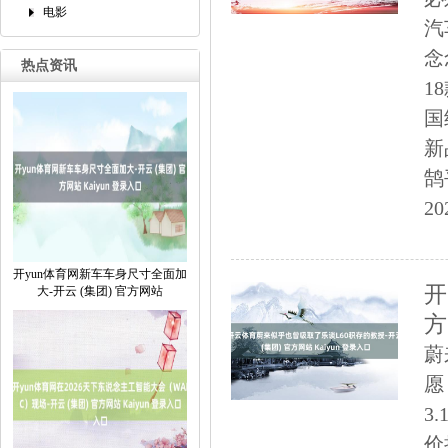
电影
汽
念
热点资讯
1
国
新
鹄平
20
开yun体育网新车车身尺寸全面加
开
大-开云(集团)官方网站
方
蔚
愿
3
价