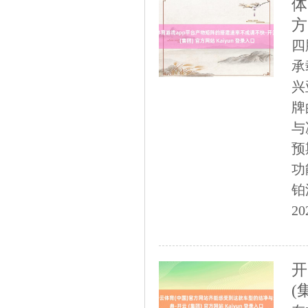
体
方
四
承
兴
牌
与
预
功
铂
20
开
(